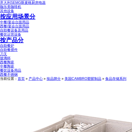
意大利SEMG斯麦格厨房电器
咖乐美咖啡机
其他设备
按应用场景分
中餐/宴会台面用品
西餐/宴会台面用品
自助餐设备及用品
餐饮运营设备
按产品分
自助餐炉
自助餐摆件
刀叉
玻璃杯
西餐陶瓷
中餐陶瓷
餐饮设备用品
西餐不锈钢
当前位置：
首页
»
产品中心
»
按品牌分
»
美国CAMBRO塑胶制品
»
食品存储系列