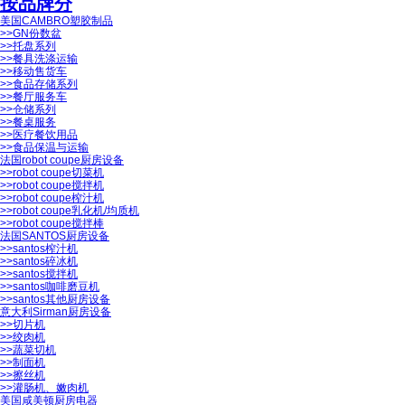
按品牌分
美国CAMBRO塑胶制品
>>
GN份数盆
>>
托盘系列
>>
餐具洗涤运输
>>
移动售货车
>>
食品存储系列
>>
餐厅服务车
>>
仓储系列
>>
餐桌服务
>>
医疗餐饮用品
>>
食品保温与运输
法国robot coupe厨房设备
>>
robot coupe切菜机
>>
robot coupe搅拌机
>>
robot coupe榨汁机
>>
robot coupe乳化机/均质机
>>
robot coupe搅拌棒
法国SANTOS厨房设备
>>
santos榨汁机
>>
santos碎冰机
>>
santos搅拌机
>>
santos咖啡磨豆机
>>
santos其他厨房设备
意大利Sirman厨房设备
>>
切片机
>>
绞肉机
>>
蔬菜切机
>>
制面机
>>
擦丝机
>>
灌肠机、嫩肉机
美国咸美顿厨房电器