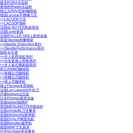
捷克RONA水晶杯
奥地利Riedel水晶杯
瑞士JURA(优瑞)咖啡机
德国Lacoop不锈钢刀叉
>>
LACOOP刀叉
>>
LACOOP酒杯
法国de BUYER西厨用具
法国Legle瓷器
法国ROLLER GRILL厨房设备
英国Steelite西餐陶瓷
>>
Steelite Distinction系列
>>
SteelitePerformance系列
国瓷永丰源
>>
夫人瓷西湖蓝系列
>>
先生瓷海上明珠系列
>>
夫人瓷石榴家园系列
荷兰ANIMO咖啡机
>>
单桶台式咖啡机
>>
双桶台式咖啡机
>>
墙上式咖啡机
瑞士Pacojet冰淇淋机
法国Lou Laguiole牛扒刀
丹麦bodum法压壶
日本Dremax厨房设备
美国weber烧烤炉
美国MENUMASTER微波炉
法国christofle刀叉餐具
美国KitchenAid厨师机
英国DUALIT烤面包机
美国Blendtec破壁机
德国WMF刀叉厨具
日本Noritake瓷器餐具