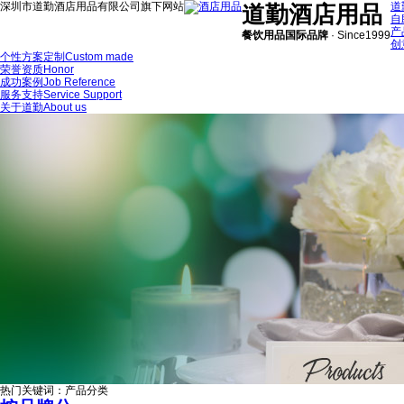
深圳市道勤酒店用品有限公司旗下网站
道
道勤酒店用品
自
产
餐饮用品国际品牌
·
Since1999
创
个性方案定制
Custom made
荣誉资质
Honor
成功案例
Job Reference
服务支持
Service Support
关于道勤
About us
热门关键词：
产品分类