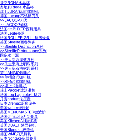
捷克RONA水晶杯
奥地利Riedel水晶杯
瑞士JURA(优瑞)咖啡机
德国Lacoop不锈钢刀叉
>>
LACOOP刀叉
>>
LACOOP酒杯
法国de BUYER西厨用具
法国Legle瓷器
法国ROLLER GRILL厨房设备
英国Steelite西餐陶瓷
>>
Steelite Distinction系列
>>
SteelitePerformance系列
国瓷永丰源
>>
夫人瓷西湖蓝系列
>>
先生瓷海上明珠系列
>>
夫人瓷石榴家园系列
荷兰ANIMO咖啡机
>>
单桶台式咖啡机
>>
双桶台式咖啡机
>>
墙上式咖啡机
瑞士Pacojet冰淇淋机
法国Lou Laguiole牛扒刀
丹麦bodum法压壶
日本Dremax厨房设备
美国weber烧烤炉
美国MENUMASTER微波炉
法国christofle刀叉餐具
美国KitchenAid厨师机
英国DUALIT烤面包机
美国Blendtec破壁机
德国WMF刀叉厨具
日本Noritake瓷器餐具