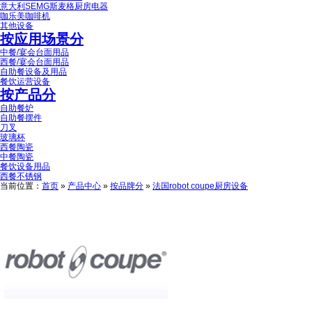
意大利SEMG斯麦格厨房电器
咖乐美咖啡机
其他设备
按应用场景分
中餐/宴会台面用品
西餐/宴会台面用品
自助餐设备及用品
餐饮运营设备
按产品分
自助餐炉
自助餐摆件
刀叉
玻璃杯
西餐陶瓷
中餐陶瓷
餐饮设备用品
西餐不锈钢
当前位置：
首页
»
产品中心
»
按品牌分
»
法国robot coupe厨房设备