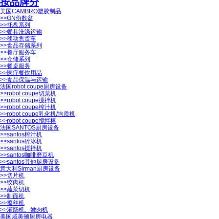
按品牌分
美国CAMBRO塑胶制品
>>
GN份数盆
>>
托盘系列
>>
餐具洗涤运输
>>
移动售货车
>>
食品存储系列
>>
餐厅服务车
>>
仓储系列
>>
餐桌服务
>>
医疗餐饮用品
>>
食品保温与运输
法国robot coupe厨房设备
>>
robot coupe切菜机
>>
robot coupe搅拌机
>>
robot coupe榨汁机
>>
robot coupe乳化机/均质机
>>
robot coupe搅拌棒
法国SANTOS厨房设备
>>
santos榨汁机
>>
santos碎冰机
>>
santos搅拌机
>>
santos咖啡磨豆机
>>
santos其他厨房设备
意大利Sirman厨房设备
>>
切片机
>>
绞肉机
>>
蔬菜切机
>>
制面机
>>
擦丝机
>>
灌肠机、嫩肉机
美国咸美顿厨房电器