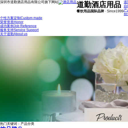
深圳市道勤酒店用品有限公司旗下网站
道
道勤酒店用品
自
产
餐饮用品国际品牌
·
Since1999
创
个性方案定制
Custom made
荣誉资质
Honor
成功案例
Job Reference
服务支持
Service Support
关于道勤
About us
热门关键词：
产品分类