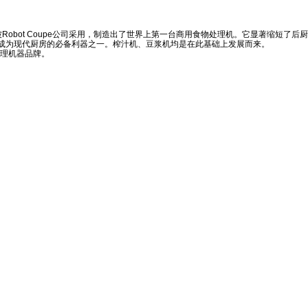
的发明被Robot Coupe公司采用，制造出了世界上第一台商用食物处理机。它显著缩短了后
成为现代厨房的必备利器之一。榨汁机、豆浆机均是在此基础上发展而来。
处理机器品牌。