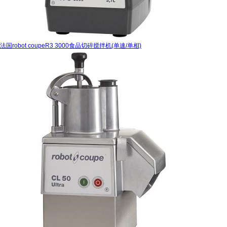
法国robot coupeR3 3000食品切碎搅拌机(单速/单相)